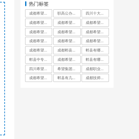
热门标签
成都希望职业学校百度百科_成都希望职业学校官网
职高公办好还是民办好_职高公办好还是私立好呢
四川十大最好的职业学校四川十大职高学校排_四川十大最好的职业学校民办
成都希望职业学校是公立还是私立_成都希望职业学校到底有多坑
成都希望职业学校升学率如何就业保障_成都希望职业学校招生学费
成都希望学校是公办还是民办_成都希望学校百度百科
成都希望职业学校口碑好不好_成都希望职业学校民办
成都希望职业学校到底有多坑郫县希望职校坑_成都希望职业学校烹饪专业
成都希望职业学校有普高班吗_成都希望职业学校招生网
成都希望职业学校有哪些专业_成都希望职业学校
成都希望职业学校好不好学校到底怎么样_成都希望职业教育学校
成都希望职业学校招生代码51223_成都希望职业学校招生网
成都希望职业学校是技校吗_成都希望职业教育学校
成都郫县希望职业学校专业对口率就业分配工_成都郫县希望职业学校
郫县有哪些大专职业学校郫县职业学校一览表_郫县有哪些大专学校
郫县中专学校郫县中专职业学校有哪些_郫县中专学校有几所
成都希望职业学校名师指导_成都希望职业学校烹饪专业
郫县有哪些公办职业高中郫都有哪些公立职业_郫县有哪些公立职业高中学校
四川希望职业学校简介_四川希望职业学院
希望集团在成都的大专学校_希望集团成都有哪些学校
成都职业学校名单成都市职业学校排名_成都职业学校都有哪些
成都希望学院本科录取分数线_成都希望学院是几本
郫县有几所职高郫都职高有哪几所_郫县有几所职高学校
成都技师学院郫县红光校区_成都技师学院郫都校区