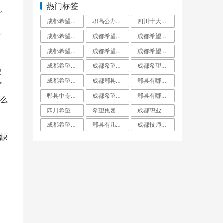
热门标签
。
成都希望职业学校百度百科_成都希望职业学校官网
职高公办好还是民办好_职高公办好还是私立好呢
四川十大最好的职业学校四川十大职高学校排_四川十大最好的职业学校民办
斗
成都希望职业学校是公立还是私立_成都希望职业学校到底有多坑
成都希望职业学校升学率如何就业保障_成都希望职业学校招生学费
成都希望学校是公办还是民办_成都希望学校百度百科
成都希望职业学校口碑好不好_成都希望职业学校民办
成都希望职业学校到底有多坑郫县希望职校坑_成都希望职业学校烹饪专业
成都希望职业学校有普高班吗_成都希望职业学校招生网
成都希望职业学校有哪些专业_成都希望职业学校
成都希望职业学校好不好学校到底怎么样_成都希望职业教育学校
成都希望职业学校招生代码51223_成都希望职业学校招生网
校
成都希望职业学校是技校吗_成都希望职业教育学校
成都郫县希望职业学校专业对口率就业分配工_成都郫县希望职业学校
郫县有哪些大专职业学校郫县职业学校一览表_郫县有哪些大专学校
了
郫县中专学校郫县中专职业学校有哪些_郫县中专学校有几所
成都希望职业学校名师指导_成都希望职业学校烹饪专业
郫县有哪些公办职业高中郫都有哪些公立职业_郫县有哪些公立职业高中学校
么
四川希望职业学校简介_四川希望职业学院
希望集团在成都的大专学校_希望集团成都有哪些学校
成都职业学校名单成都市职业学校排名_成都职业学校都有哪些
成都希望学院本科录取分数线_成都希望学院是几本
郫县有几所职高郫都职高有哪几所_郫县有几所职高学校
成都技师学院郫县红光校区_成都技师学院郫都校区
缺