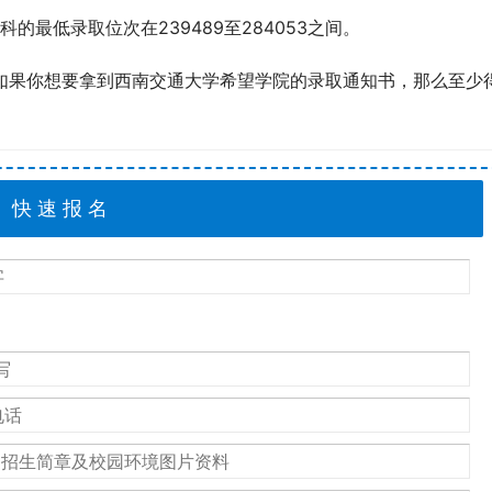
最低录取位次在239489至284053之间。
，如果你想要拿到西南交通大学希望学院的录取通知书，那么至少