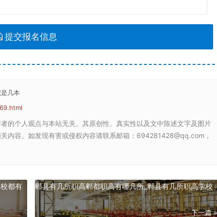
提交报名信息
院是几本
69.html
作者的个人观点与本站无关。其原创性、真实性以及文中陈述文字及图片
容。如发现有害或侵权内容请联系邮箱：694281428@qq.com，
学校都有
郫县有几所职高郫都职高有哪几所_郫县有几所职高学校
下一篇 