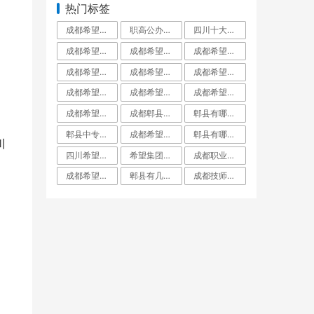
热门标签
成都希望职业学校百度百科_成都希望职业学校官网
职高公办好还是民办好_职高公办好还是私立好呢
四川十大最好的职业学校四川十大职高学校排_四川十大最好的职业学校民办
成都希望职业学校是公立还是私立_成都希望职业学校到底有多坑
成都希望职业学校升学率如何就业保障_成都希望职业学校招生学费
成都希望学校是公办还是民办_成都希望学校百度百科
成都希望职业学校口碑好不好_成都希望职业学校民办
成都希望职业学校到底有多坑郫县希望职校坑_成都希望职业学校烹饪专业
成都希望职业学校有普高班吗_成都希望职业学校招生网
成都希望职业学校有哪些专业_成都希望职业学校
成都希望职业学校好不好学校到底怎么样_成都希望职业教育学校
成都希望职业学校招生代码51223_成都希望职业学校招生网
成都希望职业学校是技校吗_成都希望职业教育学校
成都郫县希望职业学校专业对口率就业分配工_成都郫县希望职业学校
郫县有哪些大专职业学校郫县职业学校一览表_郫县有哪些大专学校
郫县中专学校郫县中专职业学校有哪些_郫县中专学校有几所
成都希望职业学校名师指导_成都希望职业学校烹饪专业
郫县有哪些公办职业高中郫都有哪些公立职业_郫县有哪些公立职业高中学校
川
四川希望职业学校简介_四川希望职业学院
希望集团在成都的大专学校_希望集团成都有哪些学校
成都职业学校名单成都市职业学校排名_成都职业学校都有哪些
成都希望学院本科录取分数线_成都希望学院是几本
郫县有几所职高郫都职高有哪几所_郫县有几所职高学校
成都技师学院郫县红光校区_成都技师学院郫都校区