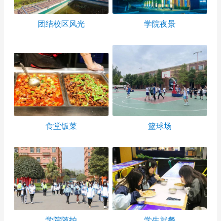
团结校区风光
学院夜景
食堂饭菜
篮球场
学院随拍
学生就餐