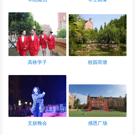
高铁学子
校园荷塘
文娱晚会
感恩广场